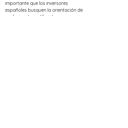
importante que los inversores 
españoles busquen la orientación de 
profesionales calificados, como 
abogados y asesores fiscales, 
especializados en inversiones 
inmobiliarias internacionales. Estos 
profesionales pueden ayudar a los 
inversores a comprender los 
requisitos legales para comprar y 
poseer propiedades en Estados 
Unidos, así como las implicaciones 
fiscales de sus inversiones.
Encontrar la Propiedad y el 
Socio Adecuado
La Importancia de la Diligencia 
Debida