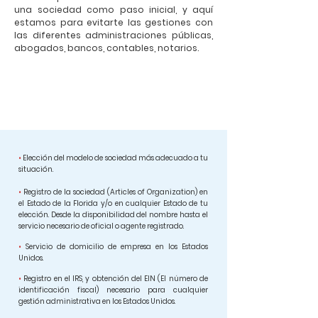
una sociedad como paso inicial, y aquí
estamos para evitarte las gestiones con
las diferentes administraciones públicas,
abogados, bancos, contables, notarios.
Nos encargamos de todo y centralizamos todos los
servicios para que tú puedas ocuparte de lo que más
te interesa.
•
Elección del modelo de sociedad más adecuado a tu
situación.
•
Registro de la sociedad (Articles of Organization) en
el Estado de la Florida y/o en cualquier Estado de tu
elección. Desde la disponibilidad del nombre hasta el
servicio necesario de oficial o agente registrado.
•
Servicio de domicilio de empresa en los Estados
Unidos.
•
Registro en el IRS, y obtención del EIN (El número de
identificación fiscal) necesario para cualquier
gestión administrativa en los Estados Unidos.