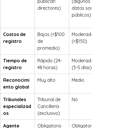
publican 
(algunos 
directores)
datos son 
públicos)
Costos de 
Bajos (<$100 
Moderados 
registro
de 
(<$150)
promedio)
Tiempo de 
Rápido (24-
Moderado 
registro
48 horas)
(3-5 días)
Reconocimi
Muy alto
Medio
ento global
Tribunales 
Tribunal de 
No
especializad
Cancillería 
os
(exclusivo)
Agente 
Obligatorio
Obligatorio