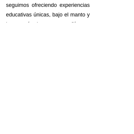
seguimos ofreciendo experiencias
educativas únicas, bajo el manto y
la garantía de una compañía con
más de 15 años de experiencia en
el sector.
Programas de especialización y
prácticas profesionales para
estudiantes universitarios
bilingües
En colaboración con las
universidades más prestigiosas de
la Florida, y a través de nuestra